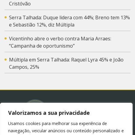
Cristóvão
Serra Talhada: Duque lidera com 44%; Breno tem 13%
e Sebastião 12%, diz Múltipla
Vicentinho abre o verbo contra Maria Arraes:
“Campanha de oportunismo”
Múltipla em Serra Talhada: Raquel Lyra 45% e João
Campos, 25%
Valorizamos a sua privacidade
Usamos cookies para melhorar sua experiência de
© 2023 – Blog Juliana Lima.
Política de Privacidade
navegação, veicular anúncios ou conteúdo personalizado e