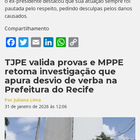
o ex-presidente destacou que sua atuação sempre foi
pautada pelo respeito, pedindo desculpas pelos danos
causados.
Compartilhamento
Facebook
Twitter
Email
LinkedIn
WhatsApp
Copy
Link
TJPE valida provas e MPPE
retoma investigação que
apura desvio de verba na
Prefeitura do Recife
Por Juliana Lima
31 de janeiro de 2026 às 12:06