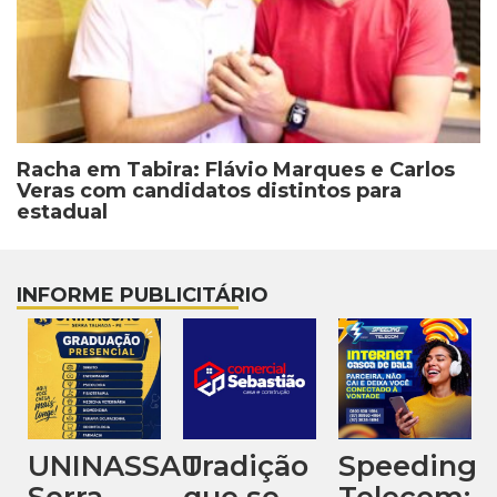
Racha em Tabira: Flávio Marques e Carlos
Veras com candidatos distintos para
estadual
INFORME PUBLICITÁRIO
SAU
Tradição
Speeding
Espaço
que se
Telecom:
Sabrina