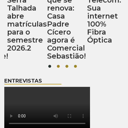
renova:
Sua
Lima
Casa
internet
Nail
as
Padre
100%
Designer:
Cícero
Fibra
Sua
e
agora é
Óptica
beleza é
Comercial
a nossa
Sebastião!
prioridade
ENTREVISTAS