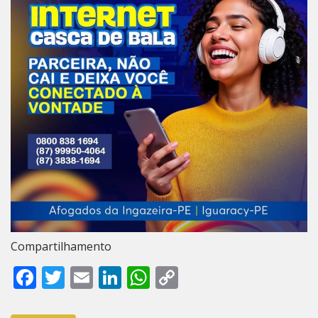
Compartilhamento
Facebook
Twitter
Email
LinkedIn
WhatsApp
Copy
Link