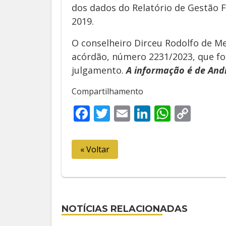
dos dados do Relatório de Gestão F
2019.
O conselheiro Dirceu Rodolfo de Mel
acórdão, número 2231/2023, que fo
julgamento.
A informação é de Andr
Compartilhamento
Facebook
Twitter
Email
LinkedIn
Whats
Cop
Link
« Voltar
NOTÍCIAS RELACIONADAS