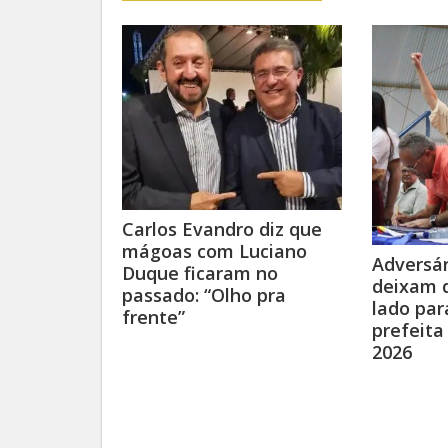
Carlos Evandro diz que
mágoas com Luciano
Adversár
Duque ficaram no
deixam d
passado: “Olho pra
lado par
frente”
prefeita
2026