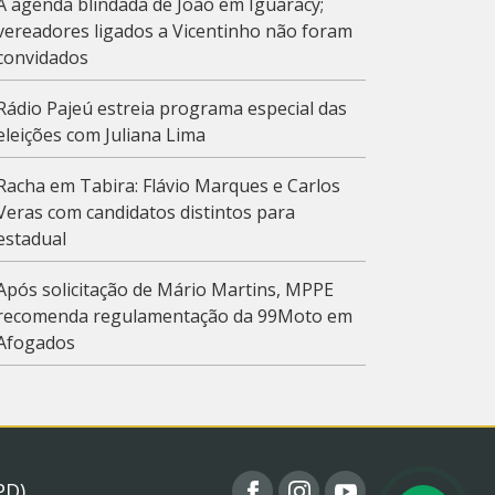
A agenda blindada de João em Iguaracy;
vereadores ligados a Vicentinho não foram
convidados
Rádio Pajeú estreia programa especial das
eleições com Juliana Lima
Racha em Tabira: Flávio Marques e Carlos
Veras com candidatos distintos para
estadual
Após solicitação de Mário Martins, MPPE
recomenda regulamentação da 99Moto em
Afogados
PD)