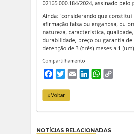
02165.000.184/2024, assinado pelo 
Ainda: “considerando que constitui 
afirmação falsa ou enganosa, ou om
natureza, característica, qualidad
durabilidade, preço ou garantia de
detenção de 3 (três) meses a 1 (um)
Compartilhamento
Facebook
Twitter
Email
LinkedIn
Whats
Cop
Link
« Voltar
NOTÍCIAS RELACIONADAS