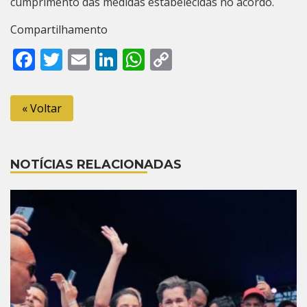
cumprimento das medidas estabelecidas no acordo.
Compartilhamento
Facebook
Twitter
Email
LinkedIn
WhatsApp
Copy
Link
« Voltar
NOTÍCIAS RELACIONADAS