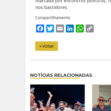
marcada por encontros políticos, 
nos bastidores.
Compartilhamento
Facebook
Twitter
Email
LinkedIn
Whats
Cop
Link
« Voltar
NOTÍCIAS RELACIONADAS