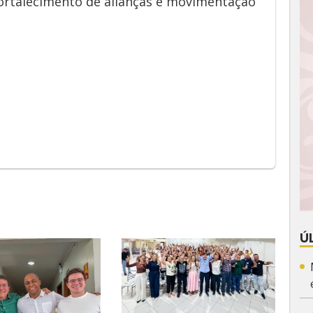
fortalecimento de alianças e movimentação
App
y
Ú