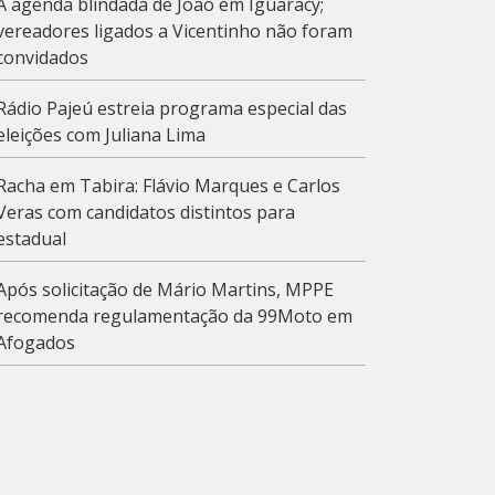
A agenda blindada de João em Iguaracy;
vereadores ligados a Vicentinho não foram
convidados
Rádio Pajeú estreia programa especial das
eleições com Juliana Lima
Racha em Tabira: Flávio Marques e Carlos
Veras com candidatos distintos para
estadual
Após solicitação de Mário Martins, MPPE
recomenda regulamentação da 99Moto em
Afogados