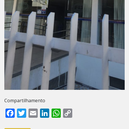
Compartilhamento
Facebook
Twitter
Email
LinkedIn
WhatsApp
Copy
Link