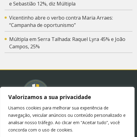
e Sebastião 12%, diz Múltipla
Vicentinho abre o verbo contra Maria Arraes:
“Campanha de oportunismo”
Múltipla em Serra Talhada: Raquel Lyra 45% e João
Campos, 25%
Valorizamos a sua privacidade
Usamos cookies para melhorar sua experiência de
© 2023 – Blog Juliana Lima.
Política de Privacidade
navegação, veicular anúncios ou conteúdo personalizado e
(LGPD)
analisar nosso tráfego. Ao clicar em “Aceitar tudo”, você
concorda com o uso de cookies.