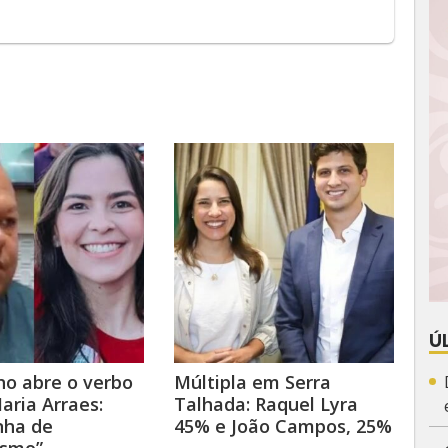
Ú
ho abre o verbo
Múltipla em Serra
aria Arraes:
Talhada: Raquel Lyra
ha de
45% e João Campos, 25%