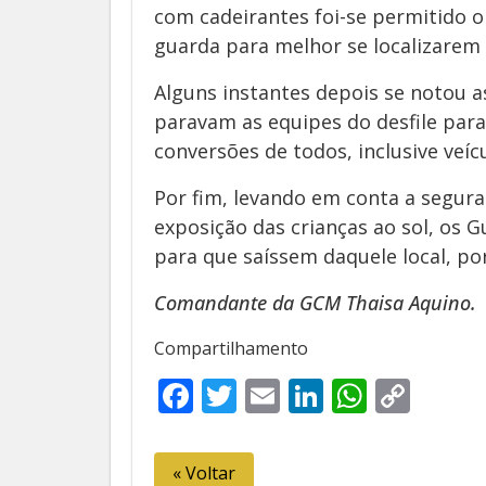
com cadeirantes foi-se permitido
guarda para melhor se localizarem
Alguns instantes depois se notou a
paravam as equipes do desfile par
conversões de todos, inclusive veícu
Por fim, levando em conta a segur
exposição das crianças ao sol, os 
para que saíssem daquele local, p
Comandante da GCM Thaisa Aquino.
Compartilhamento
Facebook
Twitter
Email
LinkedIn
Whats
Cop
Link
« Voltar