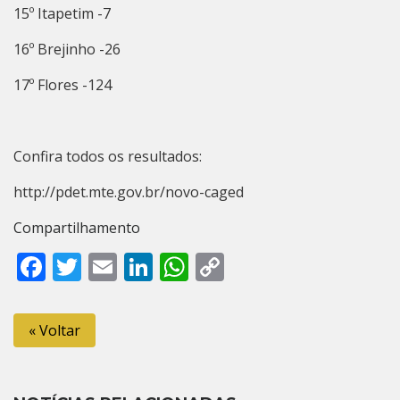
15º Itapetim -7
16º Brejinho -26
17º Flores -124
Confira todos os resultados:
http://pdet.mte.gov.br/novo-caged
Compartilhamento
Facebook
Twitter
Email
LinkedIn
WhatsApp
Copy
Link
« Voltar