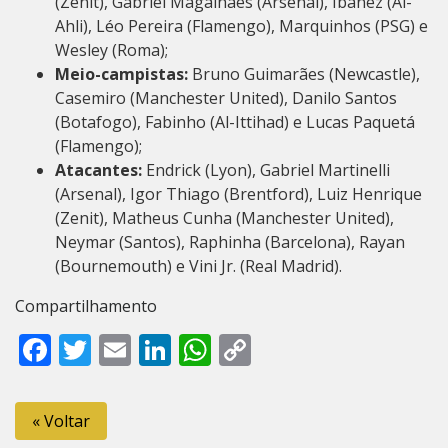
(Zenit), Gabriel Magalhães (Arsenal), Ibañez (Al-
Ahli), Léo Pereira (Flamengo), Marquinhos (PSG) e
Wesley (Roma);
Meio-campistas:
Bruno Guimarães (Newcastle),
Casemiro (Manchester United), Danilo Santos
(Botafogo), Fabinho (Al-Ittihad) e Lucas Paquetá
(Flamengo);
Atacantes:
Endrick (Lyon), Gabriel Martinelli
(Arsenal), Igor Thiago (Brentford), Luiz Henrique
(Zenit), Matheus Cunha (Manchester United),
Neymar (Santos), Raphinha (Barcelona), Rayan
(Bournemouth) e Vini Jr. (Real Madrid).
Compartilhamento
Facebook
Twitter
Email
LinkedIn
WhatsApp
Copy
Link
« Voltar