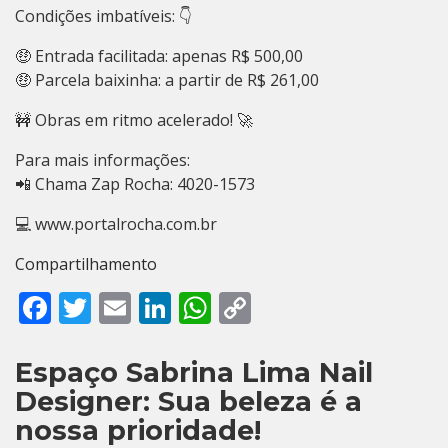
Condições imbatíveis: 👇
🤑 Entrada facilitada: apenas R$ 500,00
🤑 Parcela baixinha: a partir de R$ 261,00
🚧 Obras em ritmo acelerado! 🚀
Para mais informações:
📲 Chama Zap Rocha: 4020-1573
💻 www.portalrocha.com.br
Compartilhamento
Facebook
Twitter
Email
LinkedIn
WhatsApp
Copy
Link
Espaço Sabrina Lima Nail
Designer: Sua beleza é a
nossa prioridade!