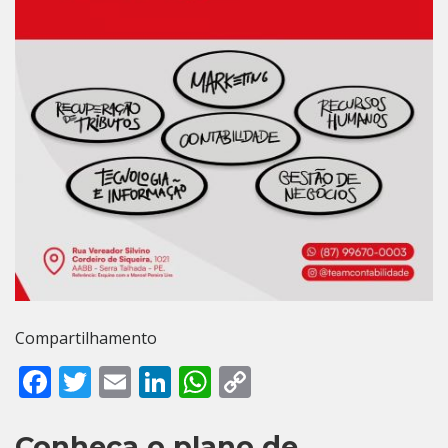
Compartilhamento
Facebook
Twitter
Email
LinkedIn
WhatsApp
Copy
Link
Conheça o plano de