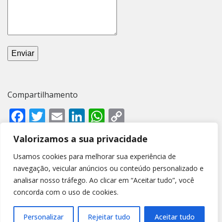
Enviar
Compartilhamento
Facebook
Twitter
Email
LinkedIn
WhatsApp
Copy
Link
Valorizamos a sua privacidade
Estúdio de Fotografia
Usamos cookies para melhorar sua experiência de
Wellington Júnior lança
navegação, veicular anúncios ou conteúdo personalizado e
sessões especiais de Natal
analisar nosso tráfego. Ao clicar em “Aceitar tudo”, você
em Afogados da Ingazeira
concorda com o uso de cookies.
Por Juliana Lima
Personalizar
Rejeitar tudo
Aceitar tudo
29 de novembro de 2023 às 10:35