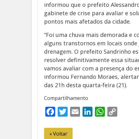
informou que o prefeito Alessandr
gabinete de crise para avaliar e s
pontos mais afetados da cidade.
“Foi uma chuva mais demorada e c
alguns transtornos em locais onde 
drenagem. O prefeito Sandrinho es
resolver definitivamente essa situ
vamos avaliar com a presença do en
informou Fernando Moraes, alertan
das 21h desta quarta-feira (21).
Compartilhamento
Facebook
Twitter
Email
LinkedIn
Whats
Cop
Link
« Voltar