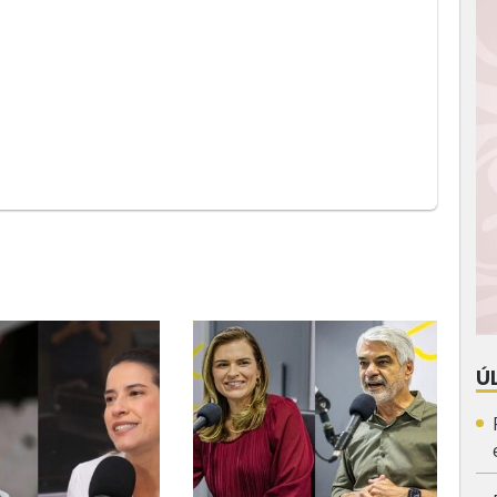
App
y
Ú