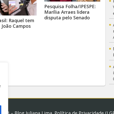
Pesquisa Folha/IPESPE:
Marília Arraes lidera
disputa pelo Senado
asil: Raquel tem
e João Campos
e
2023 – Blog Juliana Lima.
Política de Privacidade (LG