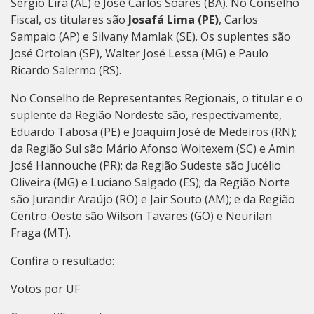
Sérgio Lira (AL) e José Carlos Soares (BA). No Conselho
Fiscal, os titulares são
Josafá Lima (PE)
, Carlos
Sampaio (AP) e Silvany Mamlak (SE). Os suplentes são
José Ortolan (SP), Walter José Lessa (MG) e Paulo
Ricardo Salermo (RS).
No Conselho de Representantes Regionais, o titular e o
suplente da Região Nordeste são, respectivamente,
Eduardo Tabosa (PE) e Joaquim José de Medeiros (RN);
da Região Sul são Mário Afonso Woitexem (SC) e Amin
José Hannouche (PR); da Região Sudeste são Jucélio
Oliveira (MG) e Luciano Salgado (ES); da Região Norte
são Jurandir Araújo (RO) e Jair Souto (AM); e da Região
Centro-Oeste são Wilson Tavares (GO) e Neurilan
Fraga (MT).
Confira o resultado:
Votos por UF