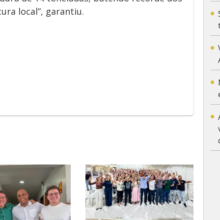
ura local”, garantiu.
App
y