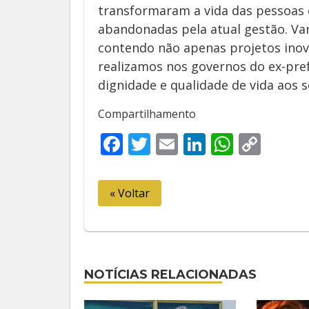
transformaram a vida das pessoas 
abandonadas pela atual gestão. V
contendo não apenas projetos inov
realizamos nos governos do ex-pre
dignidade e qualidade de vida aos 
Compartilhamento
Facebook
Twitter
Email
LinkedIn
Whats
Cop
Link
« Voltar
NOTÍCIAS RELACIONADAS