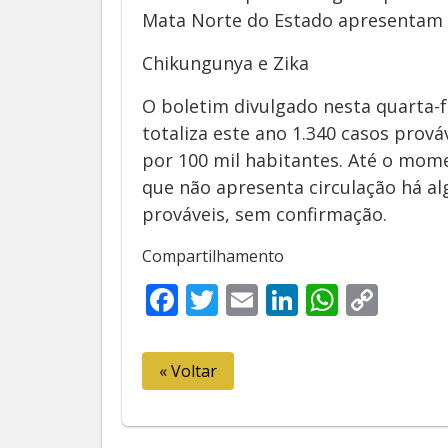
Mata Norte do Estado apresentam m
Chikungunya e Zika
O boletim divulgado nesta quarta
totaliza este ano 1.340 casos prová
por 100 mil habitantes. Até o mome
que não apresenta circulação há al
prováveis, sem confirmação.
Compartilhamento
Facebook
Twitter
Email
LinkedIn
Whats
Cop
Link
« Voltar