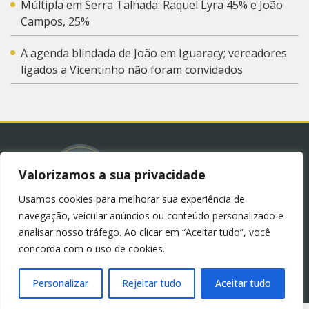
Múltipla em Serra Talhada: Raquel Lyra 45% e João
Campos, 25%
A agenda blindada de João em Iguaracy; vereadores
ligados a Vicentinho não foram convidados
Valorizamos a sua privacidade
Usamos cookies para melhorar sua experiência de
© 2023 – Blog Juliana Lima.
Política de Privacidade
navegação, veicular anúncios ou conteúdo personalizado e
(LGPD)
analisar nosso tráfego. Ao clicar em “Aceitar tudo”, você
concorda com o uso de cookies.
Personalizar
Rejeitar tudo
Aceitar tudo