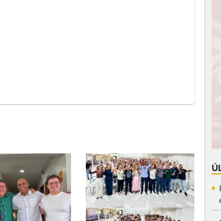
App
y
Ú