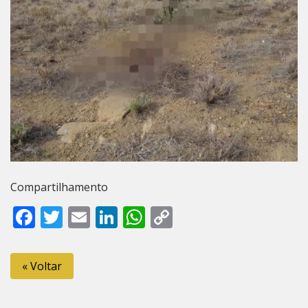
Compartilhamento
Facebook
Twitter
Email
LinkedIn
WhatsApp
Copy
Link
« Voltar