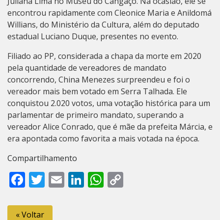
Juliana Lima no Museu do Cangaço. Na ocasião, ele se
encontrou rapidamente com Cleonice Maria e Anildomá
Willians, do Ministério da Cultura, além do deputado
estadual Luciano Duque, presentes no evento.
Filiado ao PP, considerada a chapa da morte em 2020
pela quantidade de vereadores de mandato
concorrendo, China Menezes surpreendeu e foi o
vereador mais bem votado em Serra Talhada. Ele
conquistou 2.020 votos, uma votação histórica para um
parlamentar de primeiro mandato, superando a
vereador Alice Conrado, que é mãe da prefeita Márcia, e
era apontada como favorita a mais votada na época.
Compartilhamento
Facebook
Twitter
Email
LinkedIn
WhatsApp
Copy
Link
« Voltar