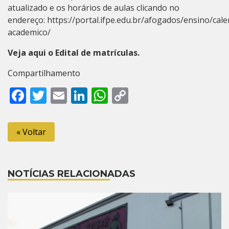
atualizado e os horários de aulas clicando no
endereço:
https://portal.ifpe.edu.br/afogados/ensino/cale
academico/
Veja aqui o Edital de matrículas.
Compartilhamento
Facebook
Twitter
Email
LinkedIn
WhatsApp
Copy
Link
« Voltar
NOTÍCIAS RELACIONADAS