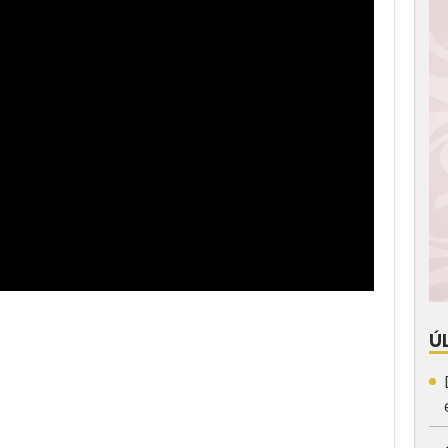
Ú
App
y