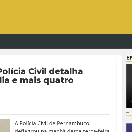
E
lícia Civil detalha
ia e mais quatro
–
A Polícia Civil de Pernambuco
deflagrou na manhã desta terça-feira