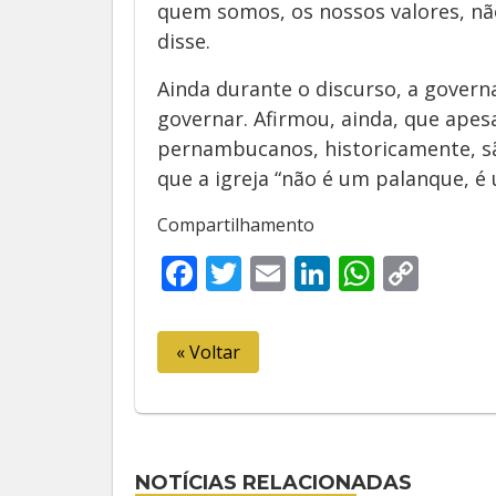
quem somos, os nossos valores, n
disse.
Ainda durante o discurso, a govern
governar. Afirmou, ainda, que apesa
pernambucanos, historicamente, s
que a igreja “não é um palanque, é 
Compartilhamento
Facebook
Twitter
Email
LinkedIn
Whats
Cop
Link
« Voltar
NOTÍCIAS RELACIONADAS