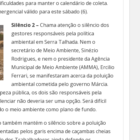
ificuldades para manter o calendário de coleta.
rgencial válido para este sábado (6).
Silêncio 2 –
Chama atenção o silêncio dos
gestores responsáveis pela política
ambiental em Serra Talhada. Nem o
secretário de Meio Ambiente, Sinézio
Rodrigues, e nem o presidente da Agência
Municipal de Meio Ambiente (AMMA), Ercilio
Ferrari, se manifestaram acerca da poluição
ambiental cometida pelo governo Márcia.
eza pública, os dois são responsáveis pela
lenciar não deveria ser uma opção. Será difícil
ndo o meio ambiente como plano de fundo.
io também mantém o silêncio sobre a poluição
rentadas pelos garis encima de caçambas cheias
ido dos Trabalhadores ainda defende os