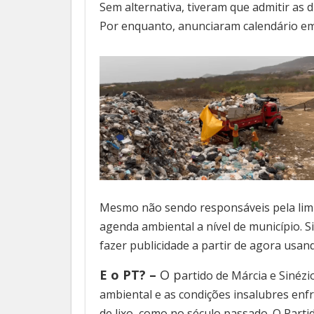
Sem alternativa, tiveram que admitir as d
Por enquanto, anunciaram calendário eme
Mesmo não sendo responsáveis pela limp
agenda ambiental a nível de município. Si
fazer publicidade a partir de agora usa
E o PT? –
O p
artido de Márcia e Sinéz
ambiental e as condições insalubres enf
de lixo, como no século passado. O Part