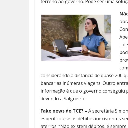
terreno ao governo. Pode ser uma solu
Não
obr
Con
Ape
cole
pode
pro
com
considerando a distância de quase 200 q
bancar as inúmeras viagens. Outro entra
informação é que o governo conseguiu p
devendo a Salgueiro.
Fake news do TCE? –
A secretária Simon
especificou se os débitos inexistentes s
aterros. “Não existem débitos, é sempr