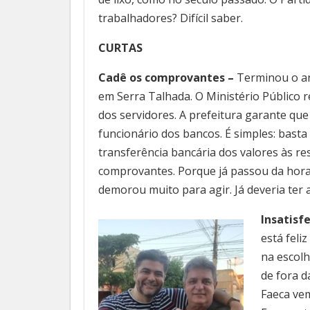
trabalhadores? Difícil saber.
CURTAS
Cadê os comprovantes –
Terminou o an
em Serra Talhada. O Ministério Público r
dos servidores. A prefeitura garante que
funcionário dos bancos.
É simples: bast
transferência bancária dos valores às re
comprovantes. Porque já passou da hora 
demorou muito para agir. Já deveria ter
Insatisf
está feli
na escol
de fora d
Faeca vem