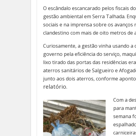
O escândalo escancarado pelos fiscais do
gestão ambiental em Serra Talhada. Enqu
sociais e na imprensa sobre os avanços 
clandestino com mais de oito metros de a
Curiosamente, a gestão vinha usando a c
governo pela eficiência do serviço, maqui
lixo tirado das portas das residências er
aterros sanitários de Salgueiro e Afoga
junto aos dois aterros, conforme apontou
relatório.
Com a des
para mante
semana fo
espalhado
carniceir