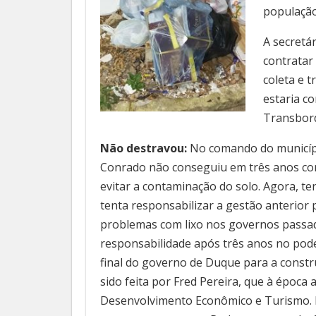
populaçã
A secretá
contratar
coleta e 
estaria c
Transbord
Não destravou:
No comando do município
Conrado não conseguiu em três anos con
evitar a contaminação do solo. Agora, t
tenta responsabilizar a gestão anterior p
problemas com lixo nos governos passado
responsabilidade após três anos no pode
final do governo de Duque para a constr
sido feita por Fred Pereira, que à época 
Desenvolvimento Econômico e Turismo. H