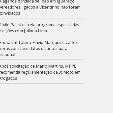
A agenda blindada de João em Iguaracy;
vereadores ligados a Vicentinho não foram
convidados
Rádio Pajeú estreia programa especial das
eleições com Juliana Lima
Racha em Tabira: Flávio Marques e Carlos
Veras com candidatos distintos para
estadual
Após solicitação de Mário Martins, MPPE
recomenda regulamentação da 99Moto em
Afogados