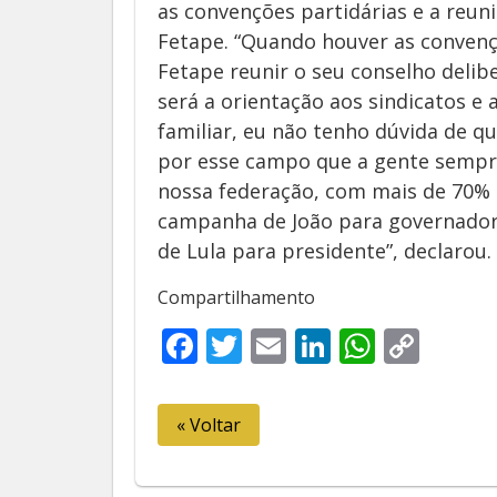
as convenções partidárias e a reuni
Fetape. “Quando houver as convençõ
Fetape reunir o seu conselho delibe
será a orientação aos sindicatos e 
familiar, eu não tenho dúvida de qu
por esse campo que a gente sempre
nossa federação, com mais de 70% 
campanha de João para governador,
de Lula para presidente”, declarou.
Compartilhamento
Facebook
Twitter
Email
LinkedIn
Whats
Cop
Link
« Voltar