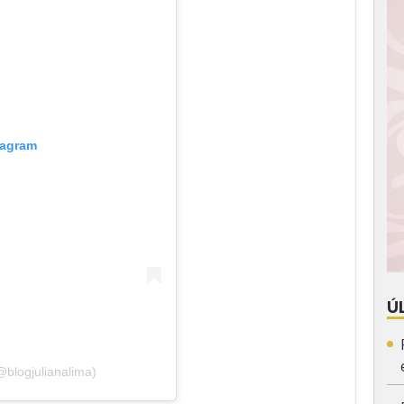
tagram
Ú
blogjulianalima)