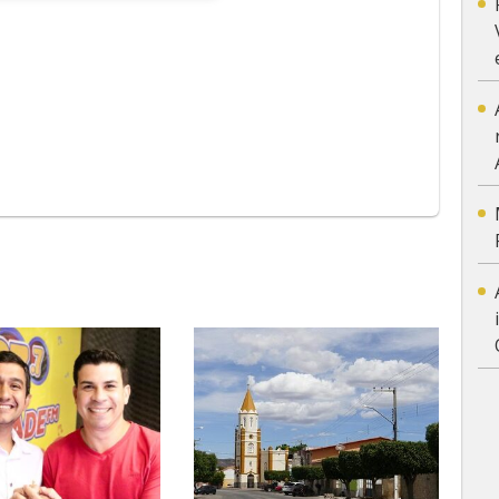
App
y