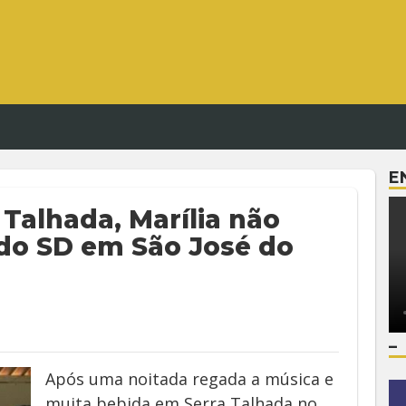
E
 Talhada, Marília não
do SD em São José do
–
Após uma noitada regada a música e
muita bebida em Serra Talhada no