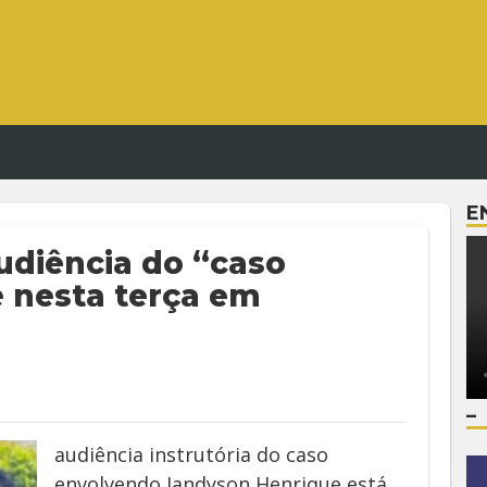
E
udiência do “caso
 nesta terça em
–
audiência instrutória do caso
envolvendo Jandyson Henrique está