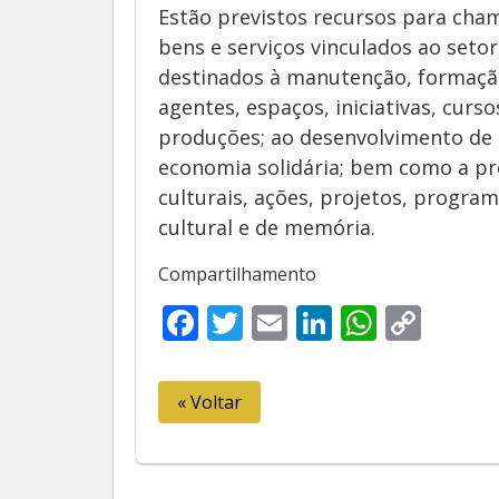
Estão previstos recursos para cha
bens e serviços vinculados ao setor
destinados à manutenção, formação
agentes, espaços, iniciativas, curs
produções; ao desenvolvimento de a
economia solidária; bem como a pr
culturais, ações, projetos, program
cultural e de memória.
Compartilhamento
Facebook
Twitter
Email
LinkedIn
Whats
Cop
Link
« Voltar