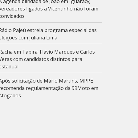
A agenda blindada de João em Iguaracy;
vereadores ligados a Vicentinho não foram
convidados
Rádio Pajeú estreia programa especial das
eleições com Juliana Lima
Racha em Tabira: Flávio Marques e Carlos
Veras com candidatos distintos para
estadual
Após solicitação de Mário Martins, MPPE
recomenda regulamentação da 99Moto em
Afogados