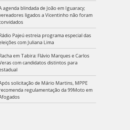
A agenda blindada de João em Iguaracy;
vereadores ligados a Vicentinho não foram
convidados
Rádio Pajeú estreia programa especial das
eleições com Juliana Lima
Racha em Tabira: Flávio Marques e Carlos
Veras com candidatos distintos para
estadual
Após solicitação de Mário Martins, MPPE
recomenda regulamentação da 99Moto em
Afogados