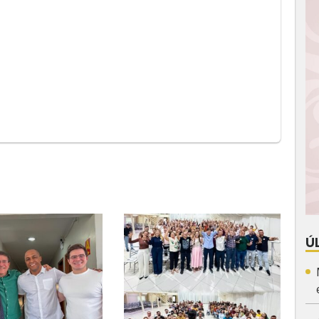
App
y
Ú