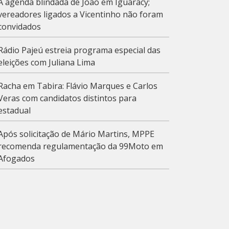
A agenda blindada de João em Iguaracy;
vereadores ligados a Vicentinho não foram
convidados
Rádio Pajeú estreia programa especial das
eleições com Juliana Lima
Racha em Tabira: Flávio Marques e Carlos
Veras com candidatos distintos para
estadual
Após solicitação de Mário Martins, MPPE
recomenda regulamentação da 99Moto em
Afogados