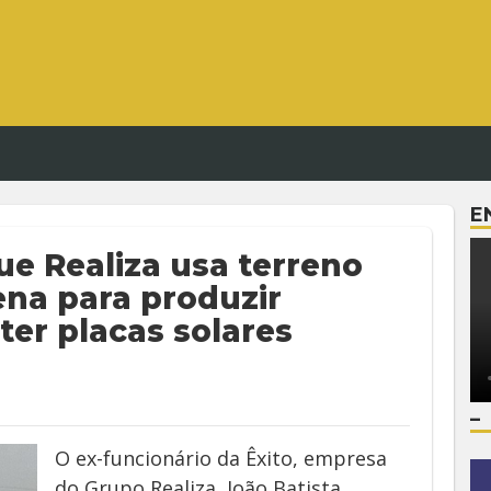
E
ue Realiza usa terreno
ena para produzir
ter placas solares
–
O ex-funcionário da Êxito, empresa
do Grupo Realiza, João Batista,