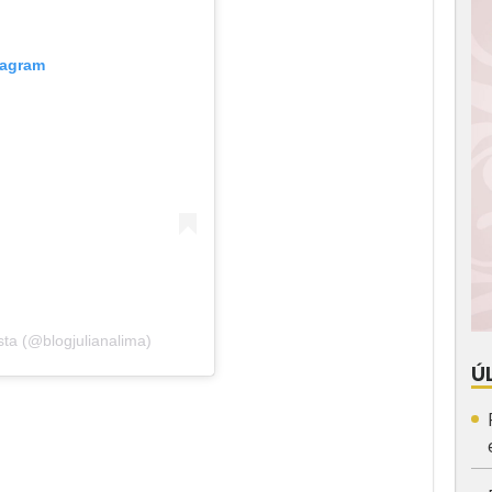
tagram
sta (@blogjulianalima)
Ú