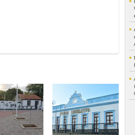
App
y