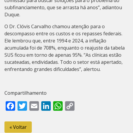
comissão para buscar soluções para o problema do
subfinanciamento, que se arrasta há anos”, adiantou
Duque.
O Dr. Clóvis Carvalho chamou atenção para o
descompasso entre os custos e os repasses federais.
Ele lembrou que, entre 1994 e 2024, a inflação
acumulada foi de 708%, enquanto o reajuste da tabela
SUS ficou em torno de apenas 95%. “As clínicas estão
sucateadas, endividadas. Todo o setor está apertado,
enfrentando grandes dificuldades”, alertou.
Compartilhamento
Facebook
Twitter
Email
LinkedIn
WhatsApp
Copy
Link
« Voltar