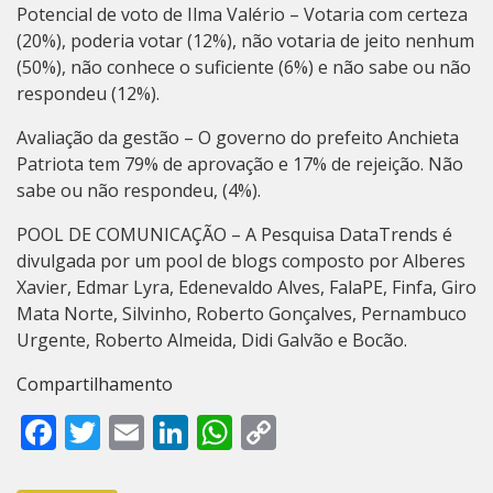
Potencial de voto de Ilma Valério – Votaria com certeza
(20%), poderia votar (12%), não votaria de jeito nenhum
(50%), não conhece o suficiente (6%) e não sabe ou não
respondeu (12%).
Avaliação da gestão – O governo do prefeito Anchieta
Patriota tem 79% de aprovação e 17% de rejeição. Não
sabe ou não respondeu, (4%).
POOL DE COMUNICAÇÃO – A Pesquisa DataTrends é
divulgada por um pool de blogs composto por Alberes
Xavier, Edmar Lyra, Edenevaldo Alves, FalaPE, Finfa, Giro
Mata Norte, Silvinho, Roberto Gonçalves, Pernambuco
Urgente, Roberto Almeida, Didi Galvão e Bocão.
Compartilhamento
Facebook
Twitter
Email
LinkedIn
WhatsApp
Copy
Link